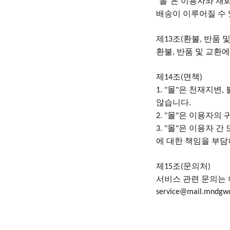
몰
은 이용자와 재
"
"
배송이 이루어질 수
제
조
환불
반품 및
13
(
,
환불
반품 및 교환에
,
제
조
면책
14
(
)
몰
은 천재지변
1. "
"
,
않습니다
.
몰
은 이용자의 
2. "
"
몰
은 이용자 간 
3. "
"
에 대한 책임을 부
제
조
문의처
15
(
)
서비스
관련
문의는
service@mail.mndgw