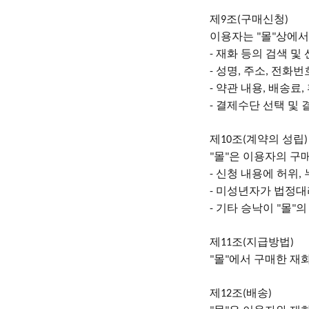
제
조
구매신청
9
(
)
이용자는
몰
상에서
"
"
재화 등의 검색 및
-
성명
주소
전화번
-
,
,
약관 내용
배송료
-
,
,
결제수단 선택 및 
-
제
조
계약의 성립
10
(
)
몰
은 이용자의 구
"
"
신청 내용에 허위
-
,
미성년자가 법정대
-
기타 승낙이
몰
의
-
"
"
제
조
지급방법
11
(
)
몰
에서 구매한 재
"
"
제
조
배송
12
(
)