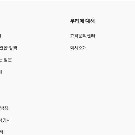
우리에 대해
회
고객문의센터
관한 정책
회사소개
는 질문
내
방침
성명서
적