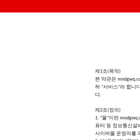
제
조
목적
1
(
)
본
약관은
mndgwq.c
하
서비스
라 합니
"
"
다
.
제
조
정의
2
(
)
몰
이란
1. "
"
mndgwq.
퓨터 등 정보통신설
사이버몰 운영자를 