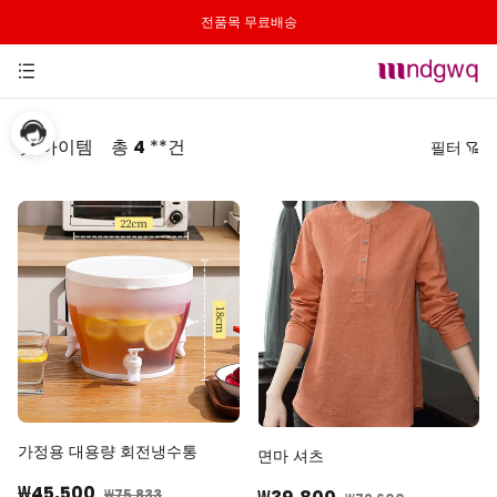
전품목 무료배송
핫 아이템
총
4
**건
필터
가격
추천순
낮은 가격순
높은 가격순
최신순
역순
가정용 대용량 회전냉수통
면마 셔츠
₩45,500
₩75,833